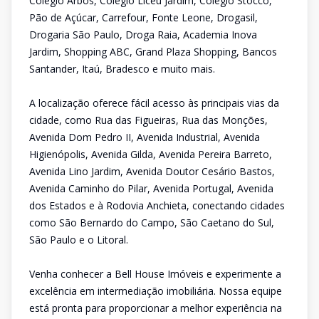
Colégio Arbos, Colégio Liceu Jardim, Colégio Stocco,
Pão de Açúcar, Carrefour, Fonte Leone, Drogasil,
Drogaria São Paulo, Droga Raia, Academia Inova
Jardim, Shopping ABC, Grand Plaza Shopping, Bancos
Santander, Itaú, Bradesco e muito mais.
A localização oferece fácil acesso às principais vias da
cidade, como Rua das Figueiras, Rua das Monções,
Avenida Dom Pedro II, Avenida Industrial, Avenida
Higienópolis, Avenida Gilda, Avenida Pereira Barreto,
Avenida Lino Jardim, Avenida Doutor Cesário Bastos,
Avenida Caminho do Pilar, Avenida Portugal, Avenida
dos Estados e à Rodovia Anchieta, conectando cidades
como São Bernardo do Campo, São Caetano do Sul,
São Paulo e o Litoral.
Venha conhecer a Bell House Imóveis e experimente a
excelência em intermediação imobiliária. Nossa equipe
está pronta para proporcionar a melhor experiência na