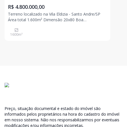
R$ 4.800.000,00
Terreno localizado na Vila Eldizia - Santo Andre/SP
Área total 1.600m² Dimensão 20x80 Boa
localização!!! Bell House Imóveis - há mais de 27
anos oferecendo o melhor em intermediação
1600
m²
imobiliária em compra, venda locação, administração
de imóvel e
Preço, situação documental e estado do imóvel são
informados pelos proprietários na hora do cadastro do imóvel
em nosso sistema. Não nos responsabilizarmos por eventuais
modificações e/ou informações incorretas.