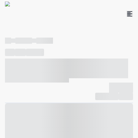
----
----- -----
----- -----
----
-----
---- ------
----- ----- -- ------ ---- ---- -- ----- ----- -----
--- ------
----- ----- -- ------ ----- ----- -- ------
-------------
Compartilhar
Favorito