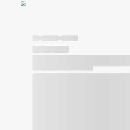
----
----- -----
----- -----
----
-----
---- ------
----- ----- -- ------ ---- ---- -- ---
----- ----- -- ------ ----- ----- -- ------