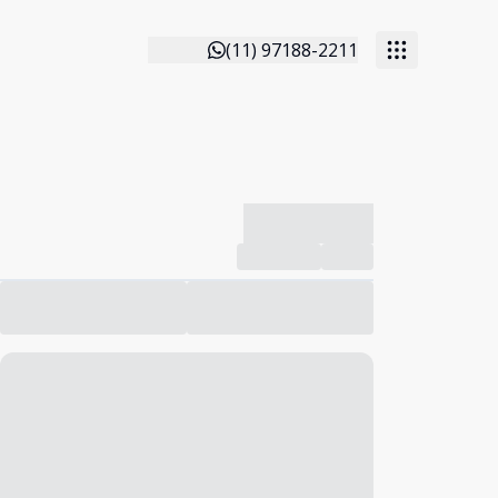
(11) 97188-2211
-------------
Compartilhar
Favorito