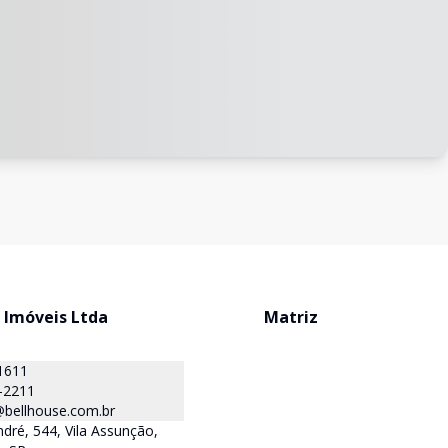
 Imóveis Ltda
Matriz
1611
-2211
@bellhouse.com.br
dré, 544, Vila Assunção,