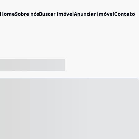
Home
Sobre nós
Buscar imóvel
Anunciar imóvel
Contato
-- ----- ----- --- ------