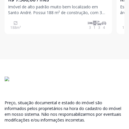
Imóvel de alto padrão muito bem localizado em
Este
Santo André. Possui 188 m² de construção, com 3
área
suítes,4 vagas de garagem, sala e cozinha ampla
ofer
com conceito aberto integrado com o espaço
dorm
188
m²
3
1
3
4
146
gourmet, quintal com uma bela vista arborizada,
vara
terraço multiuso
banh
Preço, situação documental e estado do imóvel são
informados pelos proprietários na hora do cadastro do imóvel
em nosso sistema. Não nos responsabilizarmos por eventuais
modificações e/ou informações incorretas.