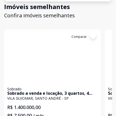
Imóveis semelhantes
Confira imóveis semelhantes
Cód:
28099
Comparar
Có
Sobrado
Sob
Sobrado a venda e locação, 3 quartos, 4
Sob
vagas - Vila Guiomar, Santo André
Vil
VILA GUIOMAR, SANTO ANDRÉ - SP
VIL
R$ 1.400.000,00
R$ 7.500,00
R$ 
/ mês