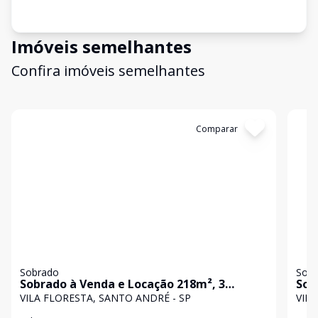
Imóveis semelhantes
Confira imóveis semelhantes
Cód:
29016
Comparar
Có
Sobrado
Sob
Sobrado à Venda e Locação 218m², 3
Sob
quartos e 2 vagas - Vila Floresta, Santo
Flo
VILA FLORESTA, SANTO ANDRÉ - SP
VILA
André, SP