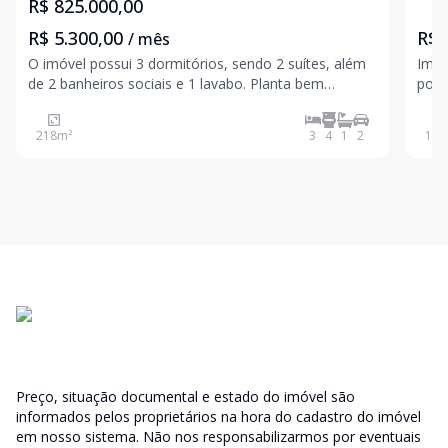
R$ 825.000,00
R$ 5.300,00
R$ 
/ mês
O imóvel possui 3 dormitórios, sendo 2 suítes, além
Imóv
de 2 banheiros sociais e 1 lavabo. Planta bem
port
distribuída, proporcionando praticidade no dia a dia.
idea
Conta com móveis planejados na cozinha,
memó
218
m²
3
4
1
2
155
lavanderia, sala, dormitórios e garagem, agregando
com 
organizaç
part
Preço, situação documental e estado do imóvel são
informados pelos proprietários na hora do cadastro do imóvel
em nosso sistema. Não nos responsabilizarmos por eventuais