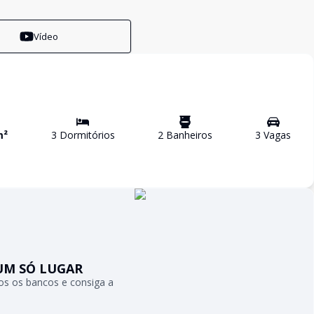
Vídeo
m²
3
Dormitório
s
2
Banheiro
s
3
Vaga
s
UM SÓ LUGAR
s os bancos e consiga a