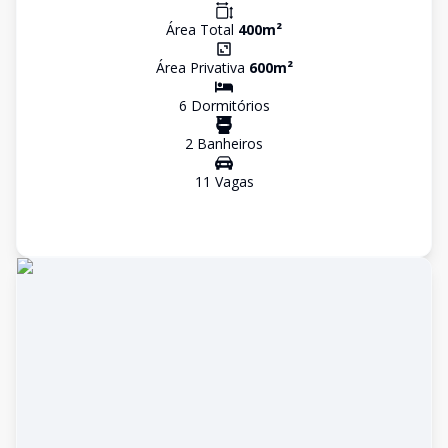
Área Total
400
m²
Área Privativa
600
m²
6
Dormitório
s
2
Banheiro
s
11
Vaga
s