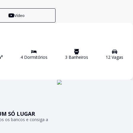
Vídeo
²
4
Dormitório
s
3
Banheiro
s
12
Vaga
s
UM SÓ LUGAR
s os bancos e consiga a