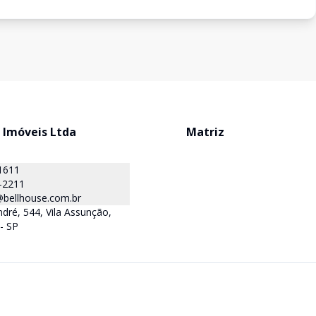
 Imóveis Ltda
Matriz
1611
-2211
@bellhouse.com.br
dré, 544, Vila Assunção,
- SP