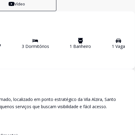
Vídeo
²
3
Dormitório
s
1
Banheiro
1
Vaga
do, localizado em ponto estratégico da Vila Alzira, Santo
equenos serviços que buscam visibilidade e fácil acesso.