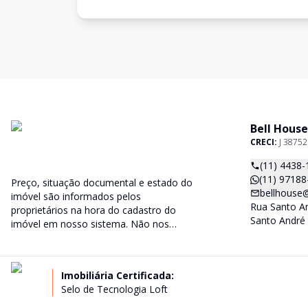
Bell House
CRECI:
J 38752
(11) 4438-
(11) 97188
Preço, situação documental e estado do
bellhouse
imóvel são informados pelos
Rua Santo An
proprietários na hora do cadastro do
Santo André 
imóvel em nosso sistema. Não nos
responsabilizarmos por eventuais
modificações e/ou informações
incorretas.
Imobiliária Certificada:
Selo de Tecnologia Loft