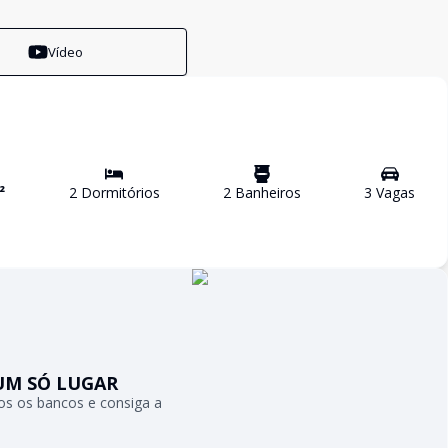
Vídeo
²
2
Dormitório
s
2
Banheiro
s
3
Vaga
s
UM SÓ LUGAR
s os bancos e consiga a