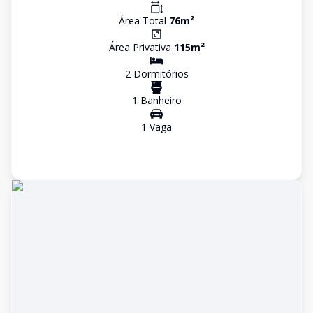
Área Total
76
m²
Área Privativa
115
m²
2
Dormitório
s
1
Banheiro
1
Vaga