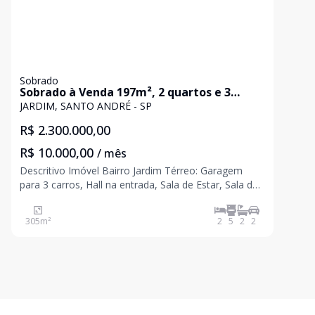
Sobrado
Sobrado à Venda 197m², 2 quartos e 3
vagas - Bairro Jardim, Santo André, SP
JARDIM, SANTO ANDRÉ - SP
R$ 2.300.000,00
R$ 10.000,00
/ mês
Descritivo Imóvel Bairro Jardim Térreo: Garagem
para 3 carros, Hall na entrada, Sala de Estar, Sala de
Jantar, Salinha de Café ou Copa, Jardim de Inverno
com teto de vidro, Cozinha, Quarto e banheiro
305
m²
2
5
2
2
empregada, Quintal, Lavanderia com armário (
mármore)