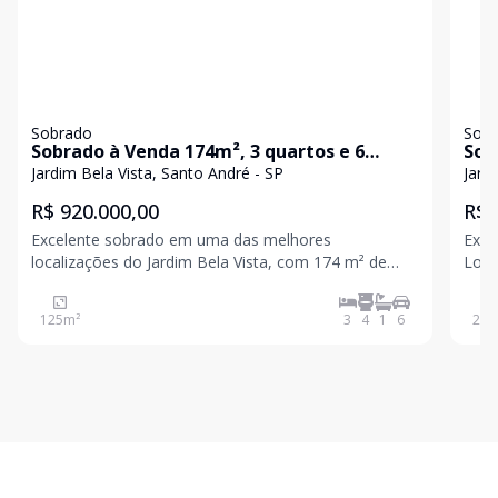
Sobrado
Sob
Sobrado à Venda 174m², 3 quartos e 6
Sob
vagas - Jardim Bela Vista, Santo André, SP
(suí
Jardim Bela Vista, Santo André - SP
Jard
And
R$ 920.000,00
R$ 
Excelente sobrado em uma das melhores
Exce
localizações do Jardim Bela Vista, com 174 m² de
Loca
área construída e ambientes amplos, bem
avenida
distribuídos e com ótima iluminação natural. O
230m² Ambientes bem distribuídos:
125
m²
3
4
1
6
230
imóvel conta com sala de estar espaçosa com piso
em taco de madeira, lavabo, c