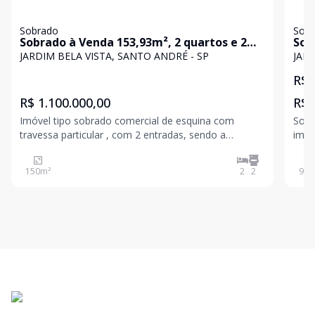
Sobrado
Sob
Sobrado à Venda 153,93m², 2 quartos e 2
Sob
banheiros Centro, Santo André, SP
vag
JARDIM BELA VISTA, SANTO ANDRÉ - SP
JARD
R$ 
R$ 1.100.000,00
R$ 
Imóvel tipo sobrado comercial de esquina com
Sobr
travessa particular , com 2 entradas, sendo a
imóv
principal pela rua e a lateral pela travessa particular.
tipo
No andar inferior conta com hall de entrada , sala de
dorm
150
m²
2
2
98
m
reuniões com ar condicionado split, lavabo, sala de
lava
loca