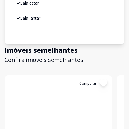
Sala estar
Sala Jantar
Imóveis semelhantes
Confira imóveis semelhantes
Cód:
14856
Comparar
Có