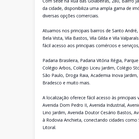
Com sede na Rua das Goiabeiras, 280, Bairro Ja
da cidade, disponibiliza uma ampla gama de imó
diversas opções comerciais.
Atuamos nos principais bairros de Santo André,
Bela Vista, Vila Bastos, Vila Gilda e Vila Valpa
fácil acesso aos principais comércios e serviço
Padaria Brasileira, Padaria Vitória Régia, Parq
Colégio Arbos, Colégio Liceu Jardim, Colégio St
São Paulo, Droga Raia, Academia Inova Jardim,
Bradesco e muito mais.
A localização oferece fácil acesso às principai
Avenida Dom Pedro II, Avenida Industrial, Aveni
Lino Jardim, Avenida Doutor Cesário Bastos, Av
à Rodovia Anchieta, conectando cidades como 
Litoral.