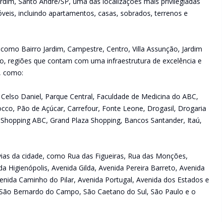
rdim, Santo André/SP, uma das localizações mais privilegiadas
veis, incluindo apartamentos, casas, sobrados, terrenos e
 como Bairro Jardim, Campestre, Centro, Villa Assunção, Jardim
raíso, regiões que contam com uma infraestrutura de excelência e
s, como:
ue Celso Daniel, Parque Central, Faculdade de Medicina do ABC,
occo, Pão de Açúcar, Carrefour, Fonte Leone, Drogasil, Drogaria
 Shopping ABC, Grand Plaza Shopping, Bancos Santander, Itaú,
s vias da cidade, como Rua das Figueiras, Rua das Monções,
da Higienópolis, Avenida Gilda, Avenida Pereira Barreto, Avenida
enida Caminho do Pilar, Avenida Portugal, Avenida dos Estados e
São Bernardo do Campo, São Caetano do Sul, São Paulo e o