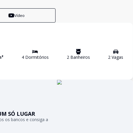
Vídeo
m²
4
Dormitório
s
2
Banheiro
s
2
Vaga
s
UM SÓ LUGAR
s os bancos e consiga a