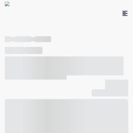
----
----- -----
----- -----
----
-----
---- ------
----- ----- -- ------ ---- ---- -- ----- ----- -----
--- ------
----- ----- -- ------ ----- ----- -- ------
-------------
Compartilhar
Favorito