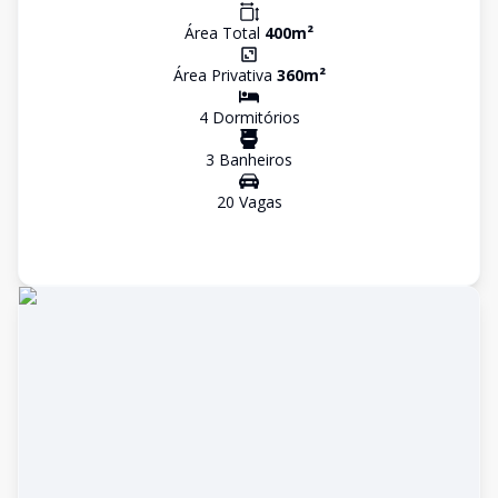
Área Total
400
m²
Área Privativa
360
m²
4
Dormitório
s
3
Banheiro
s
20
Vaga
s