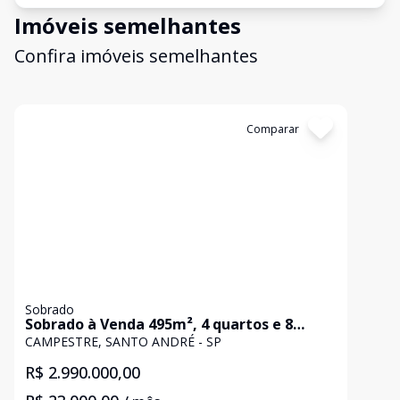
Imóveis semelhantes
Confira imóveis semelhantes
Cód:
4377
Comparar
Sobrado
Sobrado à Venda 495m², 4 quartos e 8
vagas - Campestre, Santo André, SP
CAMPESTRE, SANTO ANDRÉ - SP
R$ 2.990.000,00