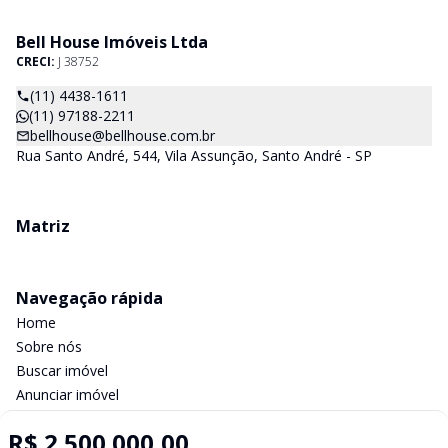
Bell House Imóveis Ltda
CRECI:
J 38752
(11) 4438-1611
(11) 97188-2211
bellhouse@bellhouse.com.br
Rua Santo André, 544, Vila Assunção, Santo André - SP
Matriz
Navegação rápida
Home
Sobre nós
Buscar imóvel
Anunciar imóvel
Contato
R$ 2.500.000,00