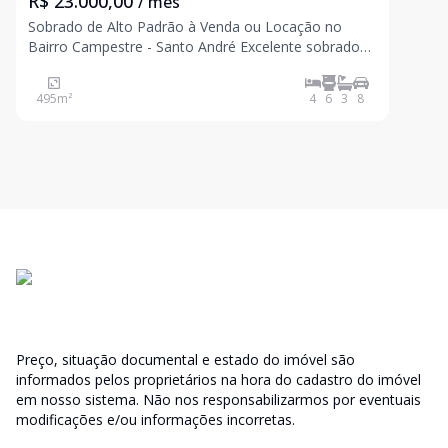
R$ 23.000,00
/ mês
Sobrado de Alto Padrão à Venda ou Locação no
Bairro Campestre - Santo André Excelente sobrado
com 495 m² de área construída, ideal para uso
residencial ou comercial, em uma das melhores
495
m²
4
6
3
8
localizações do Bairro Campestre. O imóvel possui 4
dormitórios
Preço, situação documental e estado do imóvel são
informados pelos proprietários na hora do cadastro do imóvel
em nosso sistema. Não nos responsabilizarmos por eventuais
modificações e/ou informações incorretas.