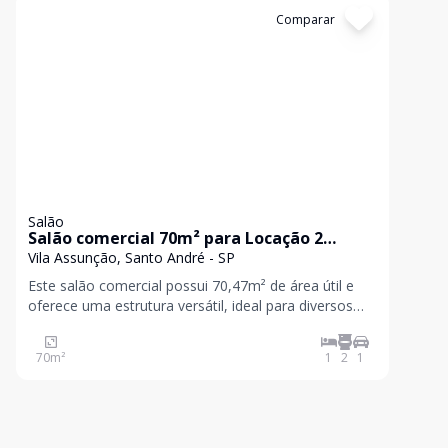
Cód:
31026
Comparar
Salão
Salão comercial 70m² para Locação 2
banheiro e 1 vaga - Vila Assunção,Santo
Vila Assunção, Santo André - SP
André,SP
Este salão comercial possui 70,47m² de área útil e
oferece uma estrutura versátil, ideal para diversos
segmentos comerciais e de prestação de serviços. O
imóvel está cercado por grande fluxo de pessoas e
70
m²
1
2
1
ampla infraestrutura da região, com fácil acesso