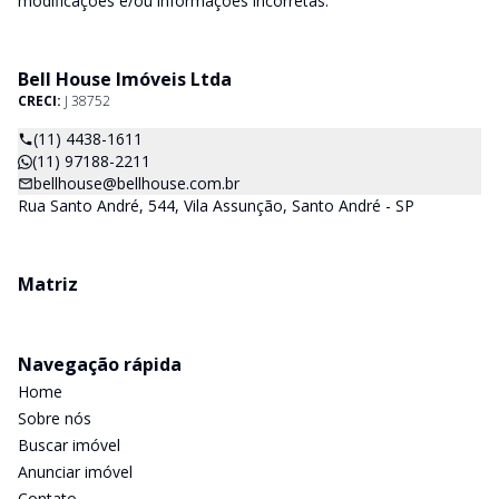
modificações e/ou informações incorretas.
Bell House Imóveis Ltda
CRECI:
J 38752
(11) 4438-1611
(11) 97188-2211
bellhouse@bellhouse.com.br
Rua Santo André, 544, Vila Assunção, Santo André - SP
Matriz
Navegação rápida
Home
Sobre nós
Buscar imóvel
Anunciar imóvel
Contato