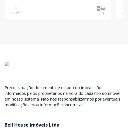
em uma ótima localização, com alta visibilidade.
prop
Características do imóvel: Salão principal amplo e
Poss
130
m²
3
10
200
arejado. 4 banheiros no total, 2 no salão prin
área
Ampl
Preço, situação documental e estado do imóvel são
informados pelos proprietários na hora do cadastro do imóvel
em nosso sistema. Não nos responsabilizarmos por eventuais
modificações e/ou informações incorretas.
Bell House Imóveis Ltda