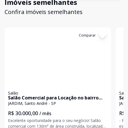
Imóveis semelhantes
Confira imóveis semelhantes
Cód:
30074
Comparar
Có
Salão
Salã
Salão Comercial para Locação no bairro
Sal
Campestre em Santo André
San
JARDIM, Santo André - SP
JARD
R$ 30.000,00
R$ 
/ mês
Excelente oportunidade para o seu negócio! Salão
- Po
comercial com 130m² de área construída, localizado
esta