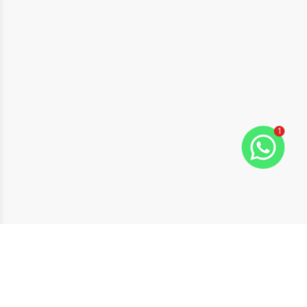
1
ide
t slide