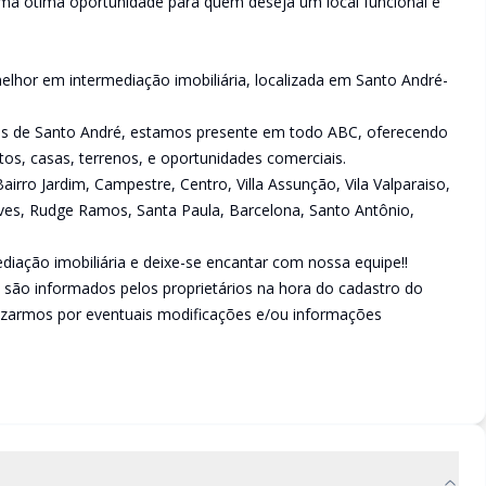
 Uma ótima oportunidade para quem deseja um local funcional e
lhor em intermediação imobiliária, localizada em Santo André-
ões de Santo André, estamos presente em todo ABC, oferecendo
s, casas, terrenos, e oportunidades comerciais.
rro Jardim, Campestre, Centro, Villa Assunção, Vila Valparaiso,
Neves, Rudge Ramos, Santa Paula, Barcelona, Santo Antônio,
iação imobiliária e deixe-se encantar com nossa equipe!!
 são informados pelos proprietários na hora do cadastro do
izarmos por eventuais modificações e/ou informações