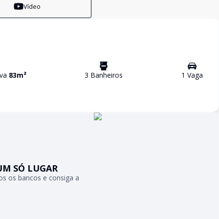
Vídeo
iva
83
m²
3
Banheiro
s
1
Vaga
UM SÓ LUGAR
s os bancos e consiga a