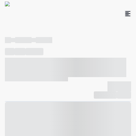
----
----- -----
----- -----
----
-----
---- ------
----- ----- -- ------ ---- ---- -- ----- ----- -----
--- ------
----- ----- -- ------ ----- ----- -- ------
-------------
Compartilhar
Favorito