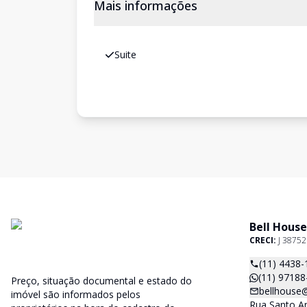
Mais informações
Suite
Bell House
CRECI:
J 38752
(11) 4438-
(11) 97188
Preço, situação documental e estado do
bellhouse
imóvel são informados pelos
Rua Santo An