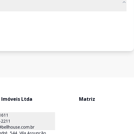
 Imóveis Ltda
Matriz
1611
-2211
@bellhouse.com.br
dré, 544, Vila Assunção,