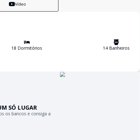
Vídeo
18
Dormitório
s
14
Banheiro
s
UM SÓ LUGAR
s os bancos e consiga a