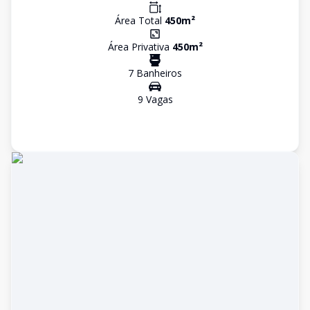
Área Total
450
m²
Área Privativa
450
m²
7
Banheiro
s
9
Vaga
s