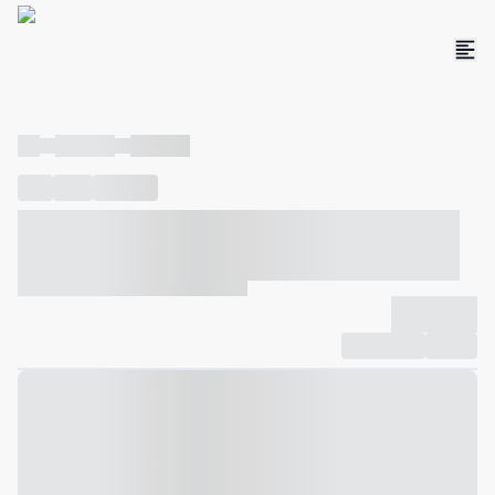
----
----- -----
----- -----
----
-----
---- ------
----- ----- -- ------ ---- ---- -- ----- ----- -----
--- ------
----- ----- -- ------ ----- ----- -- ------
-------------
Compartilhar
Favorito