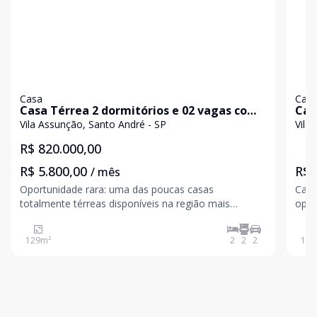
Casa
Cas
Casa Térrea 2 dormitórios e 02 vagas com
Cas
129m² na Vila Assunção
Ass
Vila Assunção, Santo André - SP
Vila
R$ 820.000,00
R$ 5.800,00
R$ 
/ mês
Oportunidade rara: uma das poucas casas
Casa á venda Vila assunção Sant
totalmente térreas disponíveis na região mais
oportunidade com
valorizada da Vila Assunção. O Imóvel: 200 m² de
nobre em expansão, esquina, constru
terreno (10m de frente). Possui 2 dormitórios, sala
com possib
129
m²
2
2
2
154
para 2 ambientes, 2 banheiros completos, cozinha,
lavanderia e qu