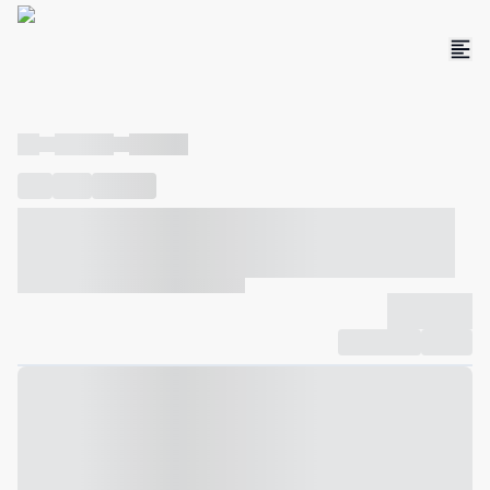
----
----- -----
----- -----
----
-----
---- ------
----- ----- -- ------ ---- ---- -- ----- ----- -----
--- ------
----- ----- -- ------ ----- ----- -- ------
-------------
Compartilhar
Favorito