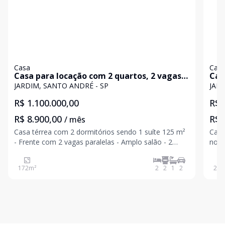
Casa
Cas
Casa para locação com 2 quartos, 2 vagas -
Casa 
Jardim, Santo André
Cam
JARDIM, SANTO ANDRÉ - SP
JAR
R$ 1.100.000,00
R$ 
R$ 8.900,00
R$ 
/ mês
Casa térrea com 2 dormitórios sendo 1 suíte 125 m²
Casa
- Frente com 2 vagas paralelas - Amplo salão - 2
no B
salas - 1 delas com banheiro privativo - Banheiro
Andr
social - Cozinha - Entrada lateral - 2 vagas paralelas
rece
172
m²
2
2
1
2
211
Sua nobre localização, proporcionará
vaga
clíni