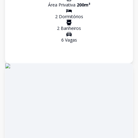
Área Privativa
200
m²
2
Dormitório
s
2
Banheiro
s
6
Vaga
s