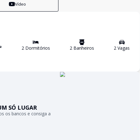
Vídeo
²
2
Dormitório
s
2
Banheiro
s
2
Vaga
s
UM SÓ LUGAR
s os bancos e consiga a