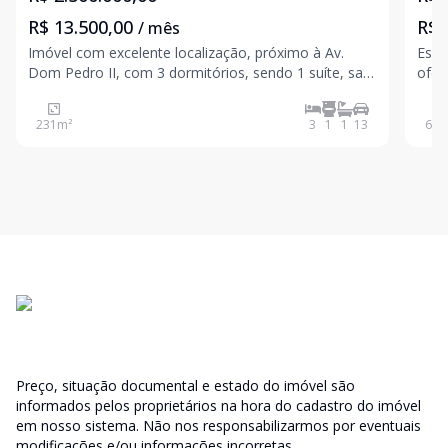
R$ 13.500,00
R$ 
/ mês
Imóvel com excelente localização, próximo à Av.
Espa
Dom Pedro II, com 3 dormitórios, sendo 1 suíte, sala
ofer
de estar ampla, sala de jantar, cozinha planejada,
copa
área de serviço externa coberta, quintal com jardim,
Loca
231
m²
3
1
1
13
640
salão nos fundos com 100 m² e banheiro, 8 vagas c
serviços. Seja para realiza
ou p
Preço, situação documental e estado do imóvel são
informados pelos proprietários na hora do cadastro do imóvel
em nosso sistema. Não nos responsabilizarmos por eventuais
modificações e/ou informações incorretas.