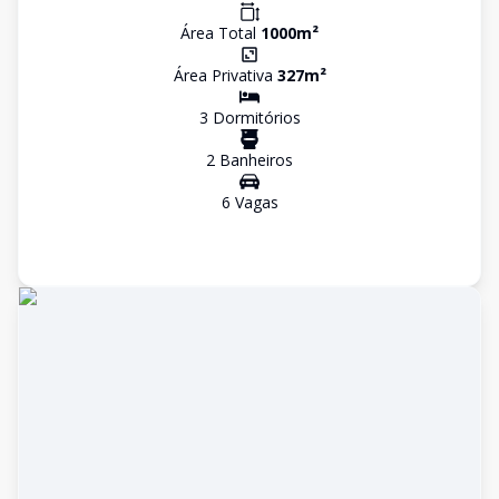
Área Total
1000
m²
Área Privativa
327
m²
3
Dormitório
s
2
Banheiro
s
6
Vaga
s