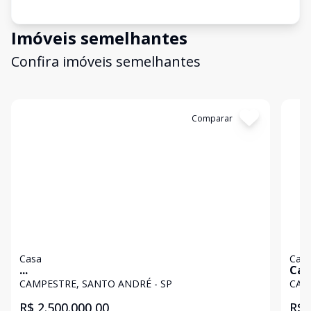
Imóveis semelhantes
Confira imóveis semelhantes
Cód:
11767
Comparar
Có
Casa
Cas
...
Cas
CAMPESTRE, SANTO ANDRÉ - SP
CAM
R$ 2.500.000,00
R$ 