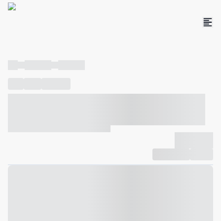
----
----- -----
----- -----
----
-----
---- ------
----- ----- -- ------ ---- ---- -- ----- ----- -----
--- ------
----- ----- -- ------ ----- ----- -- ------
-------------
Compartilhar
Favorito