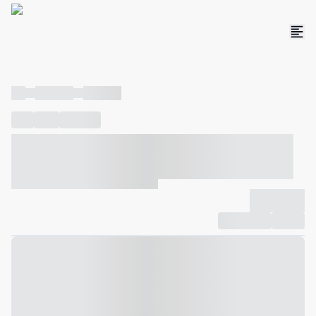
----
----- -----
----- -----
----
-----
---- ------
----- ----- -- ------ ---- ---- -- ----- ----- -----
--- ------
----- ----- -- ------ ----- ----- -- ------
-------------
Compartilhar
Favorito