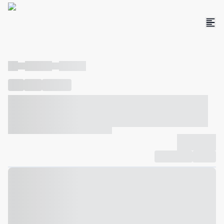
----
----- -----
----- -----
----
-----
---- ------
----- ----- -- ------ ---- ---- -- ----- ----- -----
--- ------
----- ----- -- ------ ----- ----- -- ------
-------------
Compartilhar
Favorito