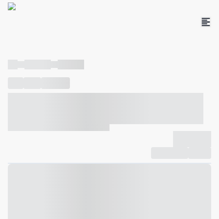
----
----- -----
----- -----
----
-----
---- ------
----- ----- -- ------ ---- ---- -- ----- ----- -----
--- ------
----- ----- -- ------ ----- ----- -- ------
-------------
Compartilhar
Favorito