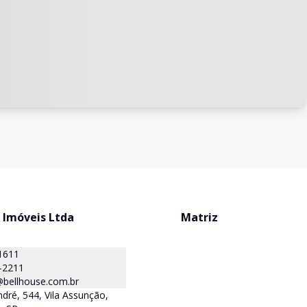
 Imóveis Ltda
Matriz
1611
-2211
@bellhouse.com.br
dré, 544, Vila Assunção,