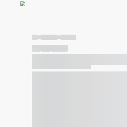
----
----- -----
----- -----
----
-----
---- ------
----- ----- -- ------ ---- ---- -- ---
----- ----- -- ------ ----- ----- -- ------