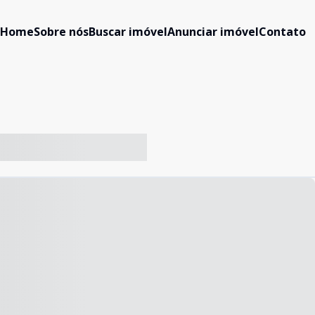
Home
Sobre nós
Buscar imóvel
Anunciar imóvel
Contato
-- ----- ----- --- ------