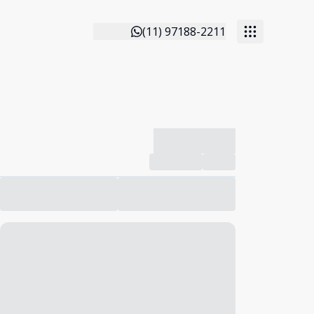
(11) 97188-2211
-------------
Compartilhar
Favorito