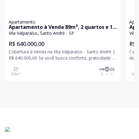
Apartamento
Apa
Apartamento à Venda 89m², 2 quartos e 1
Apa
vagas - Vila Valparaiso, Santo André, SP
vag
Vila Valparaíso, Santo André - SP
Vila
R$ 640.000,00
R$ 
Cobertura à Venda na Vila Valparaíso - Santo André |
Caracterí
R$ 640.000,00 Se você busca conforto, praticidade e
dorm
um espaço perfeito para aproveitar bons momentos,
de s
esta cobertura é uma excelente oportunidade. Com
piso
89
m²
2
1
1
60
m
ambientes bem distribuídos e uma bela vista para