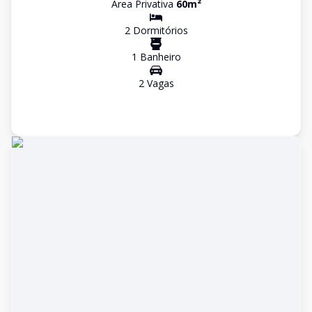
Área Privativa
60
m²
2
Dormitório
s
1
Banheiro
2
Vaga
s