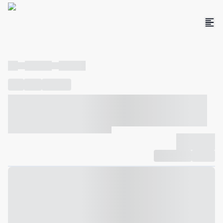
----
----- -----
----- -----
----
-----
---- ------
----- ----- -- ------ ---- ---- -- ----- ----- -----
--- ------
----- ----- -- ------ ----- ----- -- ------
-------------
Compartilhar
Favorito