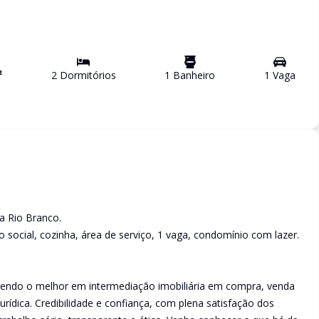
²
2
Dormitório
s
1
Banheiro
1
Vaga
a Rio Branco.
o social, cozinha, área de serviço, 1 vaga, condomínio com lazer.
cendo o melhor em intermediação imobiliária em compra, venda
urídica. Credibilidade e confiança, com plena satisfação dos