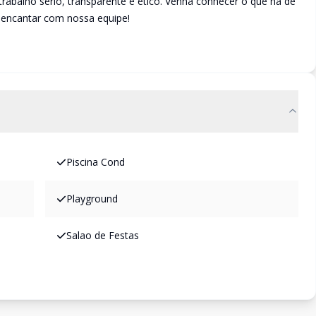
abalho sério, transparente e ético. Venha conhecer o que há de
e encantar com nossa equipe!
Piscina Cond
Playground
Salao de Festas