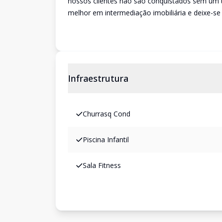
nossos clientes não são conquistados sem um tr
melhor em intermediação imobiliária e deixe-s
Infraestrutura
Churrasq Cond
Piscina Infantil
Sala Fitness