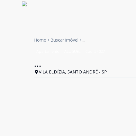
Home
Buscar imóvel
...
Apartamento
ALUGUEL
Cód:
24027
...
VILA ELDÍZIA, SANTO ANDRÉ - SP