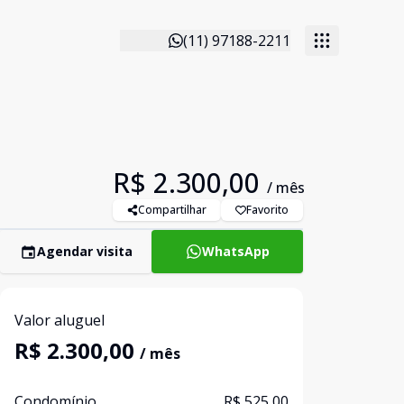
(11) 97188-2211
R$ 2.300,00
/ mês
Compartilhar
Favorito
Agendar visita
WhatsApp
Valor aluguel
R$ 2.300,00
/ mês
Condomínio
R$ 525,00