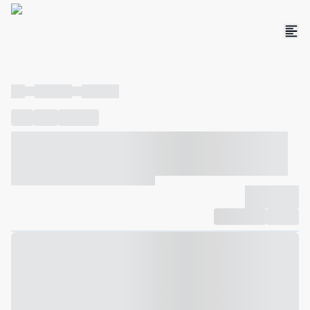
----
----- -----
----- -----
----
-----
---- ------
----- ----- -- ------ ---- ---- -- ----- ----- -----
--- ------
----- ----- -- ------ ----- ----- -- ------
-------------
Compartilhar
Favorito