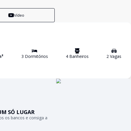
Vídeo
m²
3
Dormitório
s
4
Banheiro
s
2
Vaga
s
UM SÓ LUGAR
s os bancos e consiga a