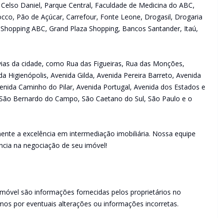
ue Celso Daniel, Parque Central, Faculdade de Medicina do ABC,
occo, Pão de Açúcar, Carrefour, Fonte Leone, Drogasil, Drogaria
 Shopping ABC, Grand Plaza Shopping, Bancos Santander, Itaú,
s vias da cidade, como Rua das Figueiras, Rua das Monções,
da Higienópolis, Avenida Gilda, Avenida Pereira Barreto, Avenida
enida Caminho do Pilar, Avenida Portugal, Avenida dos Estados e
São Bernardo do Campo, São Caetano do Sul, São Paulo e o
ente a excelência em intermediação imobiliária. Nossa equipe
ncia na negociação de seu imóvel!
imóvel são informações fornecidas pelos proprietários no
os por eventuais alterações ou informações incorretas.