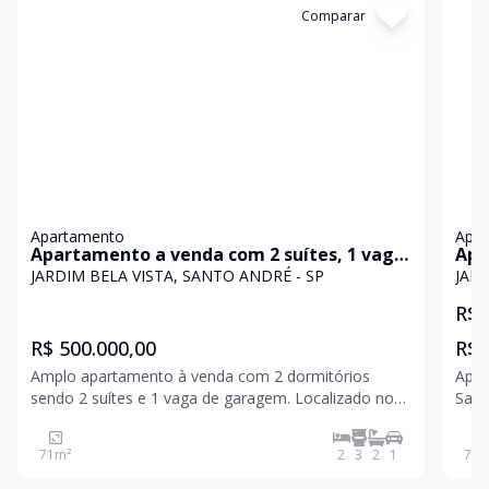
Cód:
26274
Comparar
Có
Apartamento
Apa
Apartamento a venda com 2 suítes, 1 vaga
Apa
- Jardim Bela Vista, Santo André
quar
JARDIM BELA VISTA, SANTO ANDRÉ - SP
JARD
Vis
R$ 
R$ 500.000,00
R$ 
Amplo apartamento à venda com 2 dormitórios
Apar
sendo 2 suítes e 1 vaga de garagem. Localizado no
Sant
Jardim Bela Vista, um dos melhores bairros de Santo
ambi
André próximo a Av. Portugal, restaurante Coco
vaga
71
m²
2
3
2
1
76
m
Bambu, Shopping ABC... A Bell House Imóveis
Andr
oferece d
Hou