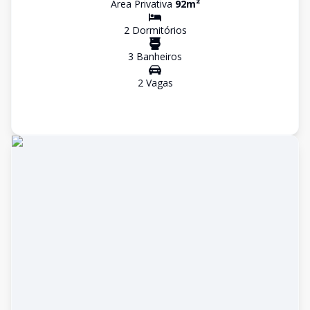
Área Privativa
92
m²
2
Dormitório
s
3
Banheiro
s
2
Vaga
s