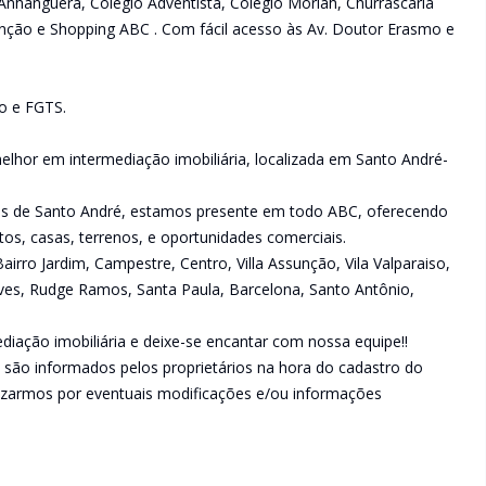
Anhanguera, Colégio Adventista, Colégio Moriah, Churrascaria
ção e Shopping ABC . Com fácil acesso às Av. Doutor Erasmo e
o e FGTS.
lhor em intermediação imobiliária, localizada em Santo André-
ões de Santo André, estamos presente em todo ABC, oferecendo
s, casas, terrenos, e oportunidades comerciais.
rro Jardim, Campestre, Centro, Villa Assunção, Vila Valparaiso,
Neves, Rudge Ramos, Santa Paula, Barcelona, Santo Antônio,
iação imobiliária e deixe-se encantar com nossa equipe!!
 são informados pelos proprietários na hora do cadastro do
izarmos por eventuais modificações e/ou informações