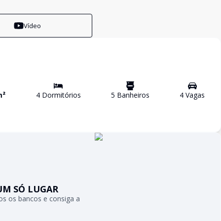
Vídeo
m²
4
Dormitório
s
5
Banheiro
s
4
Vaga
s
UM SÓ LUGAR
s os bancos e consiga a