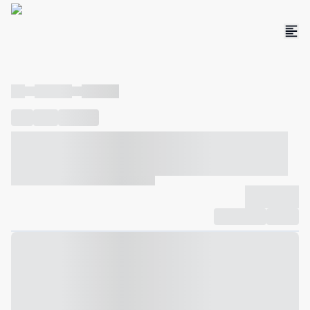
----
----- -----
----- -----
----
-----
---- ------
----- ----- -- ------ ---- ---- -- ----- ----- -----
--- ------
----- ----- -- ------ ----- ----- -- ------
-------------
Compartilhar
Favorito