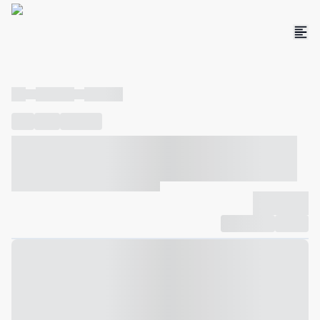
----
----- -----
----- -----
----
-----
---- ------
----- ----- -- ------ ---- ---- -- ----- ----- -----
--- ------
----- ----- -- ------ ----- ----- -- ------
-------------
Compartilhar
Favorito