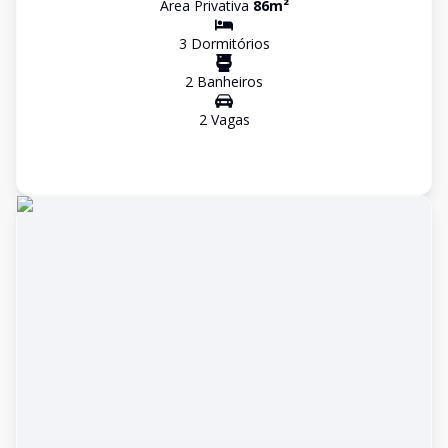
Área Privativa
86
m²
3
Dormitório
s
2
Banheiro
s
2
Vaga
s