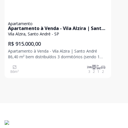
Apartamento
Apartamento à Venda - Vila Alzira | Santo
André - 86,40 m² bem distribuídos
Vila Alzira, Santo André - SP
R$ 915.000,00
Apartamento à Venda - Vila Alzira | Santo André
86,40 m² bem distribuídos 3 dormitórios (sendo 1
suíte) Banheiro social Sala ampla 2 ambientes
integrada à cozinha Varanda Área de serviço 2 vagas
86
m²
3
2
1
2
determinadas Lazer no Condomínio Raven