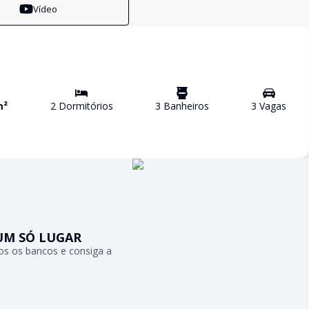
Vídeo
m²
2
Dormitório
s
3
Banheiro
s
3
Vaga
s
UM SÓ LUGAR
s os bancos e consiga a