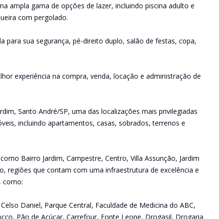
uma ampla gama de opções de lazer, incluindo piscina adulto e
squeira com pergolado.
da para sua segurança, pé-direito duplo, salão de festas, copa,
lhor experiência na compra, venda, locação e administração de
rdim, Santo André/SP, uma das localizações mais privilegiadas
veis, incluindo apartamentos, casas, sobrados, terrenos e
 como Bairro Jardim, Campestre, Centro, Villa Assunção, Jardim
raíso, regiões que contam com uma infraestrutura de excelência e
s, como:
ue Celso Daniel, Parque Central, Faculdade de Medicina do ABC,
occo, Pão de Açúcar, Carrefour, Fonte Leone, Drogasil, Drogaria