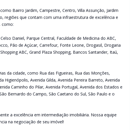
 como Bairro Jardim, Campestre, Centro, Villa Assunção, Jardim
raíso, regiões que contam com uma infraestrutura de excelência e
s, como:
ue Celso Daniel, Parque Central, Faculdade de Medicina do ABC,
occo, Pão de Açúcar, Carrefour, Fonte Leone, Drogasil, Drogaria
 Shopping ABC, Grand Plaza Shopping, Bancos Santander, Itaú,
s vias da cidade, como Rua das Figueiras, Rua das Monções,
da Higienópolis, Avenida Gilda, Avenida Pereira Barreto, Avenida
enida Caminho do Pilar, Avenida Portugal, Avenida dos Estados e
São Bernardo do Campo, São Caetano do Sul, São Paulo e o
ente a excelência em intermediação imobiliária. Nossa equipe
ncia na negociação de seu imóvel!