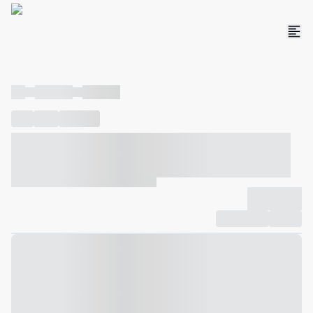
----
----- -----
----- -----
----
-----
---- ------
----- ----- -- ------ ---- ---- -- ----- ----- -----
--- ------
----- ----- -- ------ ----- ----- -- ------
-------------
Compartilhar
Favorito