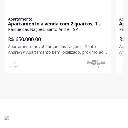
Apartamento
Apa
Apartamento a venda com 2 quartos, 1
Apa
vaga, área gourmet - Parque das Nações,
Par
Parque das Nações, Santo André - SP
Parq
Santo André
R$ 650.000,00
R$ 
Apartamento novo! Parque das Nações - Santo
Apartament
André/SP Apartamento bem localizado, próximo aos
André/SP Apartamento be
comércios, supermercados e escolas. Fácil acesso a
comé
estação Prefeito Saladino e a Av. dos Estados. 63m²
estaç
63
m²
2
1
1
1
63
m
2 dormitórios, sendo 1 suíte 2 banheiros 1vaga
2 do